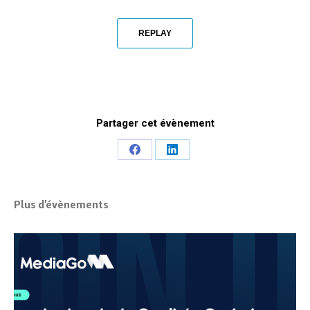
REPLAY
Partager cet évènement
Share
Share
on
on
Facebook
LinkedIn
Plus d'évènements