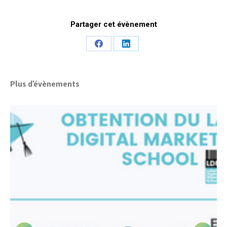
Partager cet évènement
Share
Share
on
on
Facebook
LinkedIn
Plus d'évènements