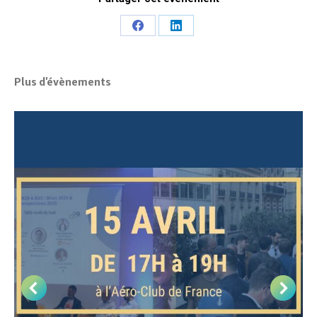
Share
Share
on
on
Facebook
LinkedIn
Plus d'évènements