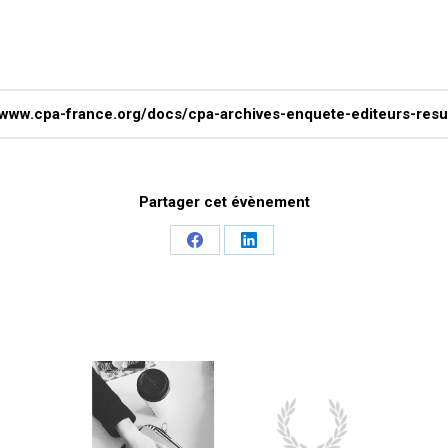
/www.cpa-france.org/docs/cpa-archives-enquete-editeurs-resu
Partager cet évènement
Share
Share
on
on
Facebook
LinkedIn