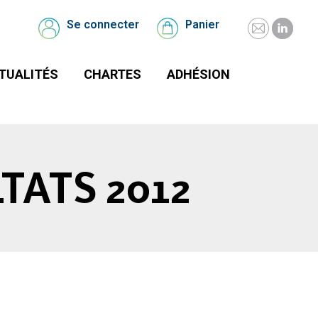
UALITÉS
CHARTES
Se connecter
Panier
Mail
Linked
Se
Panier
connecter
page
page
TUALITÉS
CHARTES
ADHÉSION
opens
opens
in
in
new
new
window
windo
TATS 2012