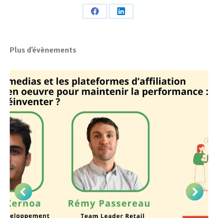
Share
Share
on
on
Facebook
LinkedIn
Plus d'évènements