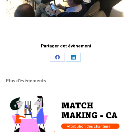
Partager cet évènement
Share
Share
on
on
Facebook
LinkedIn
Plus d'évènements