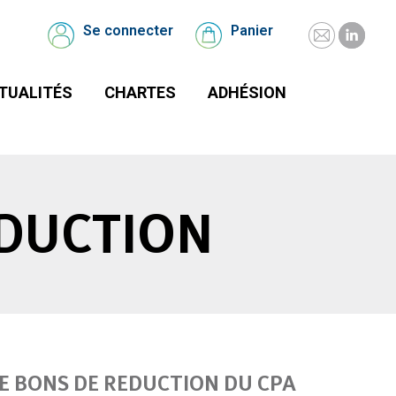
UALITÉS
CHARTES
Se connecter
Panier
Mail
Linked
Se
Panier
connecter
page
page
TUALITÉS
CHARTES
ADHÉSION
opens
opens
in
in
new
new
window
windo
ÉDUCTION
E BONS DE REDUCTION DU CPA