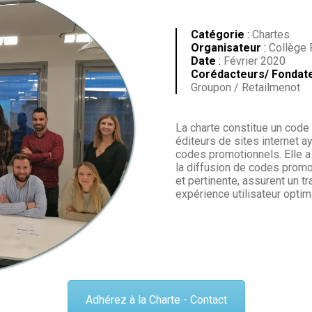
Catégorie
:
Chartes
Organisateur
:
Collège R
Date
:
Février 2020
Corédacteurs/ Fondat
Groupon / Retailmenot
La charte constitue un code
éditeurs de sites internet a
codes promotionnels. Elle a 
la diffusion de codes promot
et pertinente, assurent un t
expérience utilisateur optim
Adhérez à la Charte - Contact