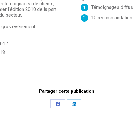
des témoignages de clients,
Témoignages diffuse
er l’édition 2018 de la part
du secteur.
10 recommandation p
us gros événement
2017
018
Share
Share
on
on
Facebook
LinkedIn