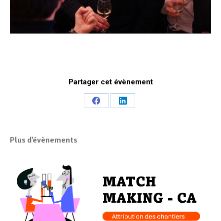
Partager cet évènement
Share
Share
on
on
Facebook
LinkedIn
Plus d'évènements