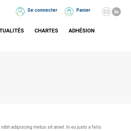
UALITÉS
CHARTES
Se connecter
Panier
Mail
Linked
Se
Panier
connecter
page
page
TUALITÉS
CHARTES
ADHÉSION
opens
opens
in
in
new
new
window
windo
 nibh adipiscing metus sit amet. In eu justo a felis