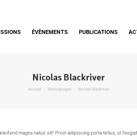
SIONS
ÉVÈNEMENTS
PUBLICATIONS
ACT
ADHÉSION
SSIONS
ÉVÈNEMENTS
PUBLICATIONS
AC
Nicolas Blackriver
Vous êtes ici :
Accueil
Témoignages
Nicolas Blackriver
leifend magna natus sit! Proin adipiscing porta tellus, ut feugiat