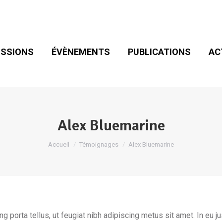
SIONS
ÉVÈNEMENTS
PUBLICATIONS
ACT
ADHÉSION
SSIONS
ÉVÈNEMENTS
PUBLICATIONS
AC
Alex Bluemarine
Vous êtes ici :
Accueil
Témoignages
Alex Bluemarine
g porta tellus, ut feugiat nibh adipiscing metus sit amet. In eu ju