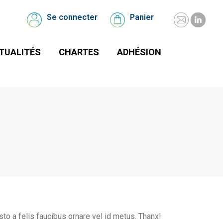
UALITÉS
CHARTES
Se connecter
Panier
Mail
Linked
Se
Panier
connecter
page
page
TUALITÉS
CHARTES
ADHÉSION
opens
opens
in
in
new
new
window
windo
sto a felis faucibus ornare vel id metus. Thanx!