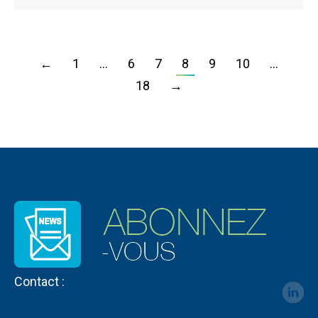
←
1
…
6
7
8
9
10
…
18
→
Contact :