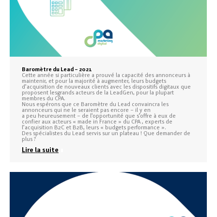
Baromètre du Lead – 2021
Cette année si particulière a prouvé la capacité des annonceurs à
maintenir, et pour la majorité à augmenter, leurs budgets
d’acquisition de nouveaux clients avec les dispositifs digitaux que
proposent lesgrands acteurs de la LeadGen, pour la plupart
membres du CPA.
Nous espérons que ce Baromètre du Lead convaincra les
annonceurs qui ne le seraient pas encore – il y en
a peu heureusement – de l’opportunité que s’offre à eux de
confier aux acteurs « made in France » du CPA , experts de
l’acquisition B2C et B2B, leurs « budgets performance ».
Des spécialistes du Lead servis sur un plateau ! Que demander de
plus ?
Lire la suite