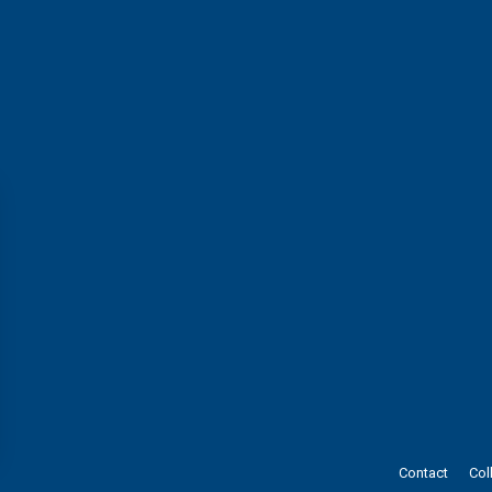
s Options
Contact
Col