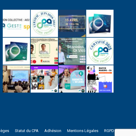
lèges
Statut du CPA
Adhésion
Mentions Légales
RGPD