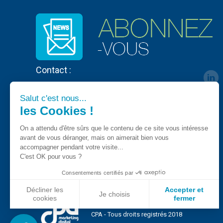
Contact :
Salut c'est nous...
les Cookies !
On a attendu d'être sûrs que le contenu de ce site vous intéresse
avant de vous déranger, mais on aimerait bien vous
accompagner pendant votre visite...
C'est OK pour vous ?
Consentements certifiés par
Décliner les
Accepter et
Je choisis
cookies
fermer
Axeptio consent
Plateforme de Gestion du Consentement : Personnalisez vo
CPA - Tous droits registrés 2018