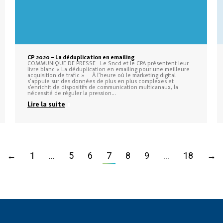
CP 2020 – La déduplication en emailing
COMMUNIQUE DE PRESSE Le Sncd et le CPA présentent leur
livre blanc « La déduplication en emailing pour une meilleure
acquisition de trafic » À l’heure où le marketing digital
s’appuie sur des données de plus en plus complexes et
s’enrichit de dispositifs de communication multicanaux, la
nécessité de réguler la pression…
Lire la suite
←
1
…
5
6
7
8
9
…
18
→