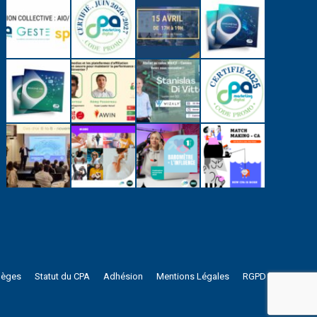
lèges
Statut du CPA
Adhésion
Mentions Légales
RGPD
s réglementations. Personnalisez vos préférences pour contrôler