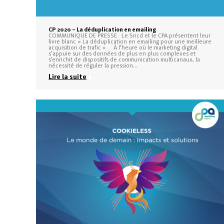
CP 2020 – La déduplication en emailing
COMMUNIQUE DE PRESSE Le Sncd et le CPA présentent leur
livre blanc « La déduplication en emailing pour une meilleure
acquisition de trafic » À l’heure où le marketing digital
s’appuie sur des données de plus en plus complexes et
s’enrichit de dispositifs de communication multicanaux, la
nécessité de réguler la pression…
Lire la suite