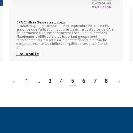
CPA Chiffres Semestre 1 2012
COMMUNIQUE DE PRESSE Le 21 septembre 2012 Le CPA
annonce que l’affiliation rapporte 1,2 milliards d’euros de CA à
l’e-commerce au premier semestre 2012. Le Collectif des
Plateformes d’Affiliation, plus important groupement
representant du marketing à la performance sur le marché
français, présente les chiffres compilés de ses 9 adhérents
pour…
Lire la suite
←
1
…
3
4
5
6
7
8
→