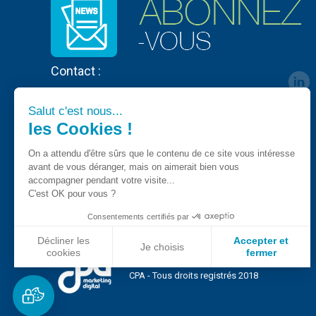
Contact :
Salut c'est nous...
les Cookies !
On a attendu d'être sûrs que le contenu de ce site vous intéresse
avant de vous déranger, mais on aimerait bien vous
accompagner pendant votre visite...
C'est OK pour vous ?
Consentements certifiés par
Décliner les
Accepter et
Je choisis
cookies
fermer
Axeptio consent
Plateforme de Gestion du Consentement : Personnalisez vo
CPA - Tous droits registrés 2018
Notre plateforme vous permet d'adapter et de gérer vos param