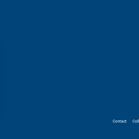
s Options
Contact
Col
ètres de confidentialité, en garantissant la conformité avec le