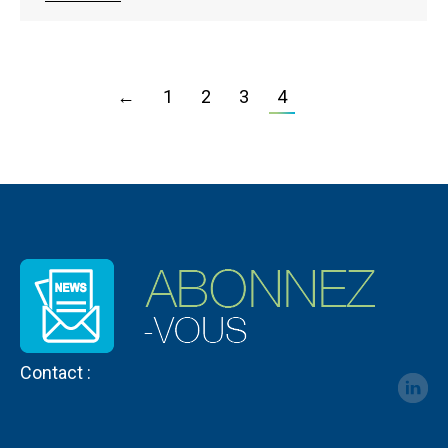
←
1
2
3
4
Contact :