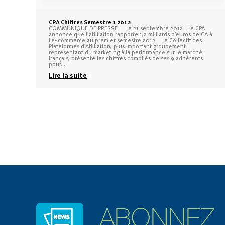
CPA Chiffres Semestre 1 2012
COMMUNIQUE DE PRESSE Le 21 septembre 2012 Le CPA
annonce que l’affiliation rapporte 1,2 milliards d’euros de CA à
l’e-commerce au premier semestre 2012. Le Collectif des
Plateformes d’Affiliation, plus important groupement
representant du marketing à la performance sur le marché
français, présente les chiffres compilés de ses 9 adhérents
pour…
Lire la suite