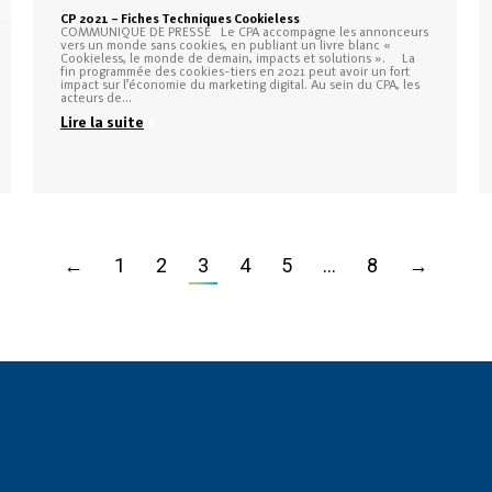
CP 2021 – Fiches Techniques Cookieless
COMMUNIQUE DE PRESSE Le CPA accompagne les annonceurs
vers un monde sans cookies, en publiant un livre blanc «
Cookieless, le monde de demain, impacts et solutions ». La
fin programmée des cookies-tiers en 2021 peut avoir un fort
impact sur l’économie du marketing digital. Au sein du CPA, les
acteurs de…
Lire la suite
←
1
2
3
4
5
…
8
→