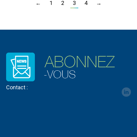
←
1
2
3
4
→
Contact :