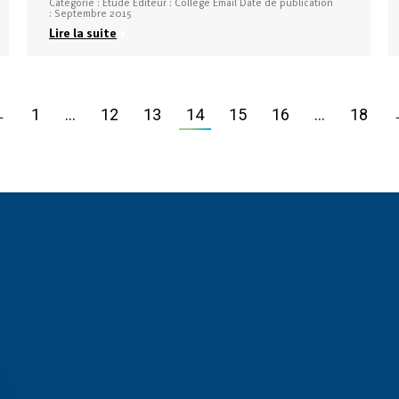
Catégorie : Etude Éditeur : Collège Email Date de publication
: Septembre 2015
Lire la suite
←
1
…
12
13
14
15
16
…
18