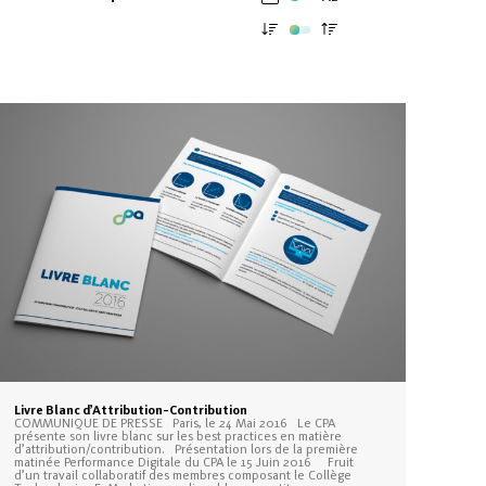
Livre Blanc d’Attribution-Contribution
COMMUNIQUE DE PRESSE Paris, le 24 Mai 2016 Le CPA
présente son livre blanc sur les best practices en matière
d’attribution/contribution. Présentation lors de la première
matinée Performance Digitale du CPA le 15 Juin 2016 Fruit
d’un travail collaboratif des membres composant le Collège