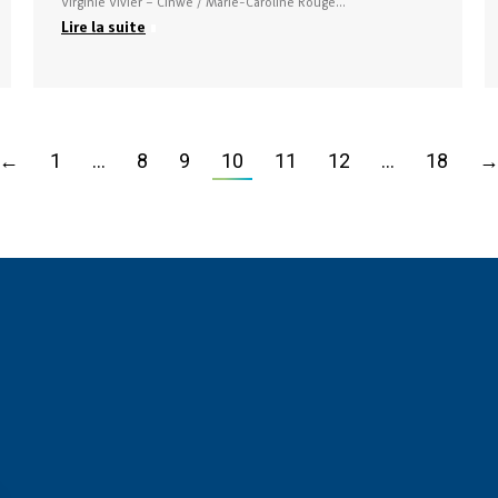
Virginie Vivier – Cinwe / Marie-Caroline Rouge…
Lire la suite
←
1
…
8
9
10
11
12
…
18