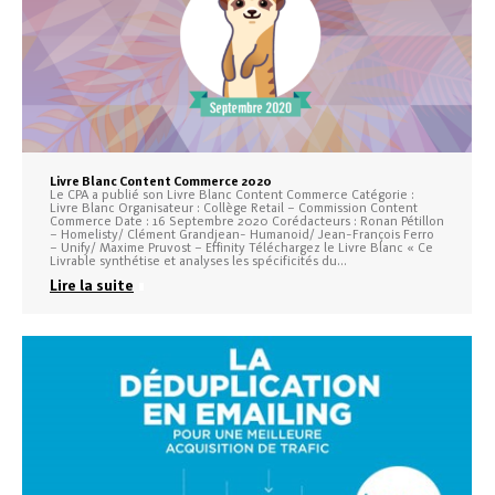
Livre Blanc Content Commerce 2020
Le CPA a publié son Livre Blanc Content Commerce Catégorie :
Livre Blanc Organisateur : Collège Retail – Commission Content
Commerce Date : 16 Septembre 2020 Corédacteurs : Ronan Pétillon
– Homelisty/ Clément Grandjean- Humanoid/ Jean-François Ferro
– Unify/ Maxime Pruvost – Effinity Téléchargez le Livre Blanc « Ce
Livrable synthétise et analyses les spécificités du…
Lire la suite