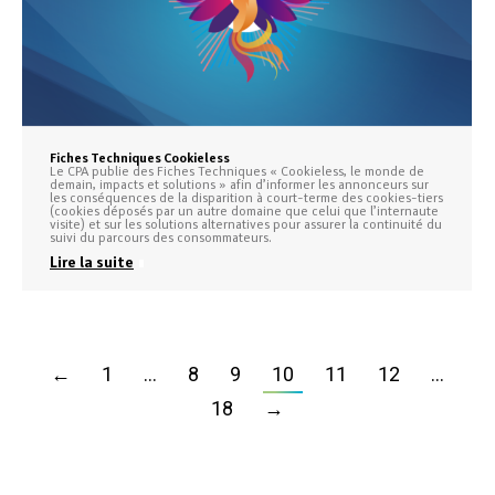
Fiches Techniques Cookieless
Le CPA publie des Fiches Techniques « Cookieless, le monde de
demain, impacts et solutions » afin d’informer les annonceurs sur
les conséquences de la disparition à court-terme des cookies-tiers
(cookies déposés par un autre domaine que celui que l’internaute
visite) et sur les solutions alternatives pour assurer la continuité du
suivi du parcours des consommateurs.
Lire la suite
←
1
…
8
9
10
11
12
…
18
→