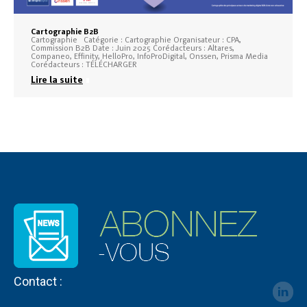
Cartographie B2B
Cartographie Catégorie : Cartographie Organisateur : CPA,
Commission B2B Date : Juin 2025 Corédacteurs : Altares,
Companeo, Effinity, HelloPro, InfoProDigital, Onssen, Prisma Media
Corédacteurs : TÉLÉCHARGER
Lire la suite
Contact :