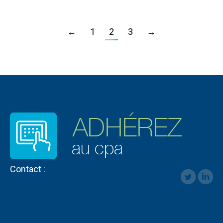
←
1
2
3
→
Contact :