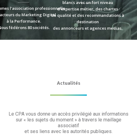
blancs avec un fort niveau
mes l’association professionnelle
d’expertise métier, des chartes
acteurs du Marketing Digital
de qualité et des recommandations à
à la Performance.
destination
Nous fédérons 80 sociétés.
des annonceurs et agences medias.
Actualités
Le CPA vous donne un accès privilégié aux informations
sur « les sujets du moment » à travers le maillage
associatif
et ses liens avec les autorités publiques.